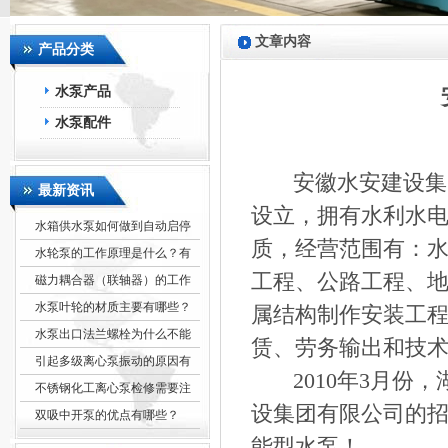
文章内容
产品分类
水泵产品
水泵配件
安徽水安建设集团
最新资讯
设立，拥有水利水电
水箱供水泵如何做到自动启停
质，经营范围有：
水轮泵的工作原理是什么？有
工程、公路工程、
磁力耦合器（联轴器）的工作
水泵叶轮的材质主要有哪些？
属结构制作安装工
水泵出口法兰螺栓为什么不能
赁、劳务输出和技
引起多级离心泵振动的原因有
2010年3月份，
不锈钢化工离心泵检修需要注
设集团有限公司的
双吸中开泵的优点有哪些？
能型水泵！