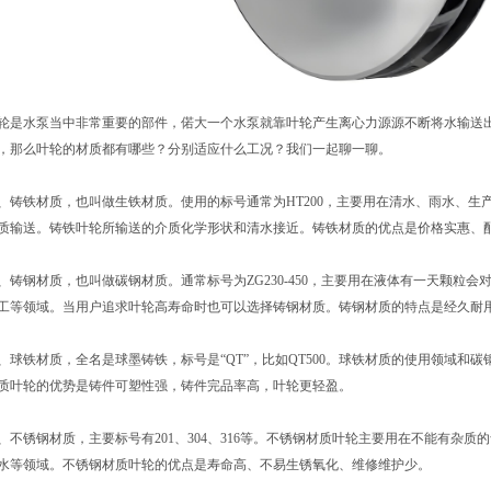
轮是水泵当中非常重要的部件，偌大一个水泵就靠叶轮产生离心力源源不断将水输送
，那么叶轮的材质都有哪些？分别适应什么工况？我们一起聊一聊。
、铸铁材质，也叫做生铁材质。使用的标号通常为HT200，主要用在清水、雨水、生
质输送。铸铁叶轮所输送的介质化学形状和清水接近。铸铁材质的优点是价格实惠、
、铸钢材质，也叫做碳钢材质。通常标号为ZG230-450，主要用在液体有一天颗粒
工等领域。当用户追求叶轮高寿命时也可以选择铸钢材质。铸钢材质的特点是经久耐用
、球铁材质，全名是球墨铸铁，标号是“QT”，比如QT500。球铁材质的使用领域和
质叶轮的优势是铸件可塑性强，铸件完品率高，叶轮更轻盈。
、不锈钢材质，主要标号有201、304、316等。不锈钢材质叶轮主要用在不能有杂
水等领域。不锈钢材质叶轮的优点是寿命高、不易生锈氧化、维修维护少。