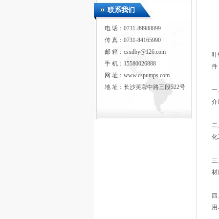
联系我们
电 话：0731-89988899
传 真：0731-84165990
邮 箱：csxdby@126.com
叶
手 机：15580026888
件
网 址：www.cspumps.com
地 址：长沙芙蓉中路三段522号
一
介
二
化
三
材
四
用