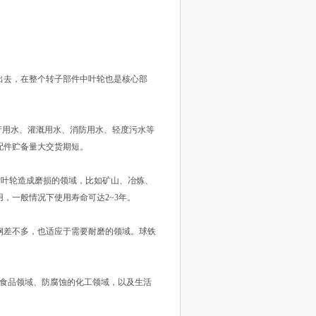
出去，在整个转子部件中叶轮也是核心部
产用水、灌溉用水、消防用水、轻度污水等
配件贮备量大交货期短。
会对叶轮造成磨损的领域，比如矿山、冶炼、
，一般情况下使用寿命可达2~3年。
碳钢差不多，也适应于需要耐磨的领域。球铁
质的食品领域、防腐蚀的化工领域，以及生活