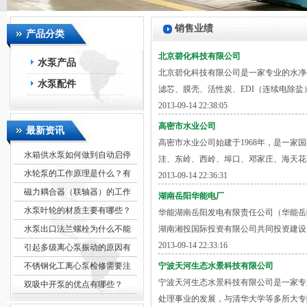
销售业绩
产品分类
北京碧化科技有限公司
水泵产品
北京碧化科技有限公司是一家专业的水净
水泵配件
滤芯、膜壳、活性炭、EDI（连续电除盐）
2013-09-14 22:38:05
高密市水业公司
最新资讯
高密市水业公司始建于1968年，是一家
水箱供水泵如何做到自动启停
洼、东岭、西岭、埠口、邓家庄、海天花园
水轮泵的工作原理是什么？有
2013-09-14 22:36:31
磁力耦合器（联轴器）的工作
湖南岳阳华能电厂
水泵叶轮的材质主要有哪些？
华能湖南岳阳发电有限责任公司（华能岳
水泵出口法兰螺栓为什么不能
湖南湘投国际投资有限公司共同投资建设，
2013-09-14 22:33:16
引起多级离心泵振动的原因有
不锈钢化工离心泵检修需要注
宁波天河生态水景科技有限公司
宁波天河生态水景科技有限公司是一家专
双吸中开泵的优点有哪些？
处理事业的发展，与清华大学等多所大专院