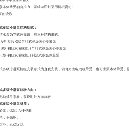
-泵本体承受轴向推力;
-泵本体承受轴向推力、泵轴向密封采用机械密封;
-泵的级数
式多级冷凝泵结构型式：
结水泵为立式外简形，有三种结构形式;
1) A型-初段双吸导叶式多级离心冷凝泵
2) B型-初段双吸螺旋形导叶式多级离心冷凝泵
3) C型-初段双吸螺旋形斜流式多级冷凝泵
式多级冷凝泵机组安装形式为直联安装，轴向力由电动机承受，也可由泵本体承受。
。
式多级冷凝泵旋转方向：
电动机往泵看，泵逆时针方向旋转
式多级冷凝泵材质：
简体：Q235-A/不锈钢
轮：不锈钢。
封环：ZG2Cr13。