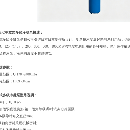
.B.C型立式多级冷凝泵概述：
式多级冷凝泵是我公司引进日本日立制作所设计、制造技术发展起来的系列产品，适
00、125（145）、200、300、600、1000MW汽轮发电机组用的各种规格。也可
吸程用泵，液体的温度不超过80℃。
据参数：
量范围：Q 170~2400m3/s
程范围：H 69~346m
式多级冷凝泵型号说明：
40(Ⅰ、Ⅱ、Ⅲ)-5
-初段双吸螺旋形(第二段为单吸)导叶式离心冷凝泵
40-泵导叶名义直径mm;
-泵轴向密封采用机械密封;