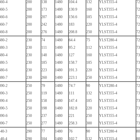
60-4
200
138
1480
104.4
132
YLST355-4
72
60-5
200
173
1480
130.9
160
YLST355-4
72
60-6
200
207
1480
156.6
185
YLST355-4
72
60-7
200
242
1480
183
220
YLST355-4
72
60-8
200
276
1480
208.8
250
YLST355-4
72
80-2
230
74
1480
64.4
75
YLST280-4
72
80-3
230
111
1480
95.2
112
YLST355-4
73
80-4
230
148
1480
127
160
YLST355-4
73
80-5
230
185
1480
158.7
185
YLST355-4
73
80-6
230
223
1480
191.3
220
YLST355-4
73
80-7
230
260
1480
223.1
250
YLST355-4
73
90-2
250
79
1480
74.7
90
YLST280-4
72
90-3
250
119
1480
111
132
YLST355-4
73
90-4
250
158
1480
147.4
185
YLST355-4
73
90-5
250
198
1480
182.8
220
YLST355-4
73
90-6
250
237
1480
221
250
YLST355-4
73
90-7
250
277
1480
258.3
300
YLST355-4
73
40-3
290
77
1480
76
90
YLST280-4
80
40-4
290
104
1480
102.7
132
YLST355-4
80