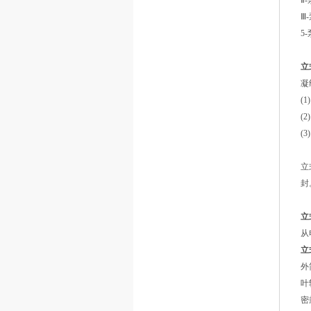
Ⅱ
Ⅲ
5
立
凝
(
(
(
立
封
立
从
立
外
叶
密