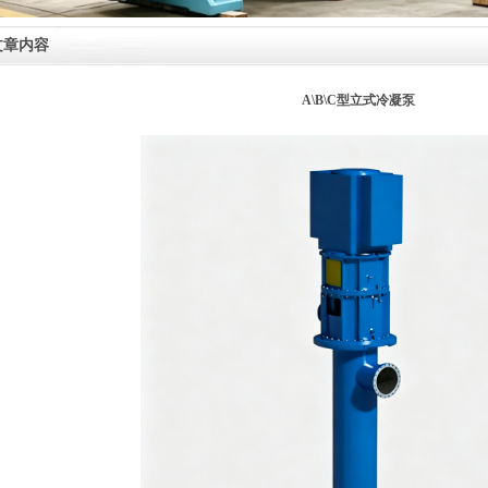
文章内容
A\B\C型立式冷凝泵