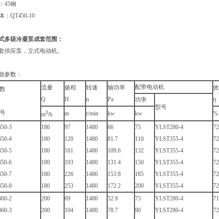
：45钢
体：QT450-10
式多级冷凝泵成套范围：
套供应泵，立式电动机。
能参数：
配带电动机
流量
扬程
转速
轴功率
效
数
Q
H
n
Pa
η
功率
型号
号
3
m
r/min
kw
kw
%
m
/h
50-3
180
97
1480
66
75
YLST280-4
72
50-4
180
120
1480
81.7
110
YLST355-4
72
50-5
180
161
1480
109.6
132
YLST355-4
72
50-6
180
193
1480
131.4
150
YLST355-4
72
50-7
180
226
1480
153.8
185
YLST355-4
72
50-8
180
253
1480
172.2
200
YLST355-4
72
60-2
200
69
1480
52.9
75
YLST280-4
71
60-3
200
104
1480
78.7
90
YLST280-4
72