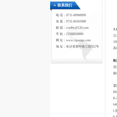
联系我们
电 话：0731-89988899
传 真：0731-84165990
邮 箱：csxdby@126.com
A
手 机：15580026888
立
网 址：www.cspumps.com
1
地 址：长沙芙蓉中路三段522号
高
数
流
扬
立
B6
B
6
I