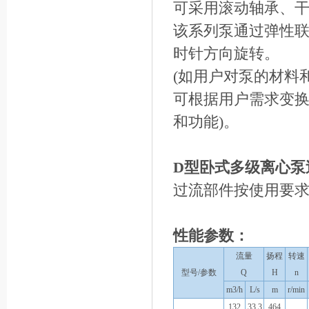
可采用滚动轴承、干
该系列泵通过弹性
时针方向旋转。
(如用户对泵的材料
可根据用户需求变
和功能)。
D型卧式多级离心泵
过流部件按使用要
性能参数：
流量
扬程
转速
型号/参数
Q
H
n
m3/h
L/s
m
r/min
132
33.3
464