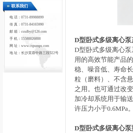
联系我们
电 话：0731-89988899
传 真：0731-84165990
邮 箱：csxdby@126.com
D型卧式多级离心泵
手 机：15580026888
网 址：www.cspumps.com
D型卧式多级离心泵
地 址：长沙芙蓉中路三段522号
用的高效节能产品
稳、噪音低、寿命
粒（磨料）、不含
之用。也可通过改
加冷却系统用于输
许压力小于0.6MPa
D型卧式多级离心泵